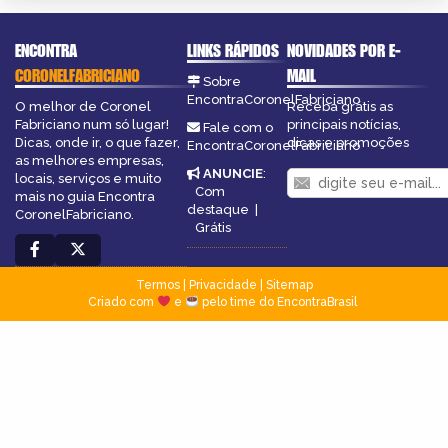
ENCONTRA
LINKS RÁPIDOS
NOVIDADES POR E-
CORONELFABRICIANO
MAIL
Sobre
EncontraCoronelFabriciano
O melhor de Coronel
Receba grátis as
Fabriciano num só lugar!
principais notícias,
Fale com o
Dicas, onde ir, o que fazer,
dicas e promoções
EncontraCoronelFabriciano
as melhores empresas,
ANUNCIE
:
locais, serviços e muito
Com
mais no guia Encontra
destaque
|
CoronelFabriciano.
Grátis
Termos
|
Privacidade
|
Sitemap
Criado com
e
pelo time do EncontraBrasil