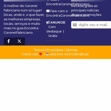
EncontraCoronelFabriciano
O melhor de Coronel
Receba grátis as
Fabriciano num só lugar!
principais notícias,
Fale com o
Dicas, onde ir, o que fazer,
dicas e promoções
EncontraCoronelFabriciano
as melhores empresas,
ANUNCIE
:
locais, serviços e muito
Com
mais no guia Encontra
destaque
|
CoronelFabriciano.
Grátis
Termos
|
Privacidade
|
Sitemap
Criado com
e
pelo time do EncontraBrasil