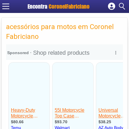
Encontra
CoronelFabriciano
Cadastrar empresa
Fazer login
acessórios para motos em Coronel
Criar conta
Fabriciano