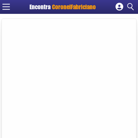
Encontra
CoronelFabriciano
Cadastrar empresa
Fazer login
Criar conta