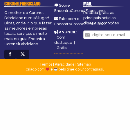
CORONELFABRICIANO
MAIL
Sobre
EncontraCoronelFabriciano
O melhor de Coronel
Receba grátis as
Fabriciano num só lugar!
principais notícias,
Fale com o
Dicas, onde ir, o que fazer,
dicas e promoções
EncontraCoronelFabriciano
as melhores empresas,
ANUNCIE
:
locais, serviços e muito
Com
mais no guia Encontra
destaque
|
CoronelFabriciano.
Grátis
Termos
|
Privacidade
|
Sitemap
Criado com
e
pelo time do EncontraBrasil