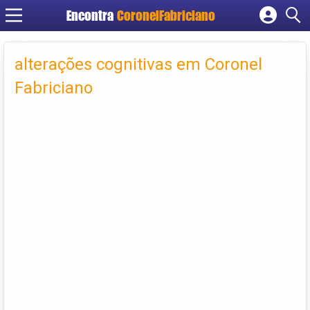
Encontra
CoronelFabriciano
Cadastrar empresa
Fazer login
alterações cognitivas em Coronel
Criar conta
Fabriciano