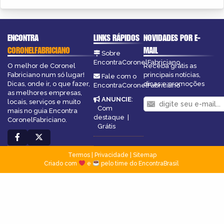
ENCONTRA
LINKS RÁPIDOS
NOVIDADES POR E-
CORONELFABRICIANO
MAIL
Sobre
EncontraCoronelFabriciano
O melhor de Coronel
Receba grátis as
Fabriciano num só lugar!
principais notícias,
Fale com o
Dicas, onde ir, o que fazer,
dicas e promoções
EncontraCoronelFabriciano
as melhores empresas,
ANUNCIE
:
locais, serviços e muito
Com
mais no guia Encontra
destaque
|
CoronelFabriciano.
Grátis
Termos
|
Privacidade
|
Sitemap
Criado com
e
pelo time do EncontraBrasil