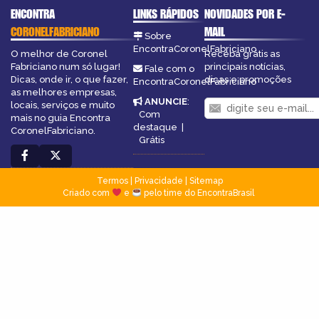
ENCONTRA
LINKS RÁPIDOS
NOVIDADES POR E-
CORONELFABRICIANO
MAIL
Sobre
EncontraCoronelFabriciano
O melhor de Coronel
Receba grátis as
Fabriciano num só lugar!
principais notícias,
Fale com o
Dicas, onde ir, o que fazer,
dicas e promoções
EncontraCoronelFabriciano
as melhores empresas,
ANUNCIE
:
locais, serviços e muito
Com
mais no guia Encontra
destaque
|
CoronelFabriciano.
Grátis
Termos
|
Privacidade
|
Sitemap
Criado com
e
pelo time do EncontraBrasil