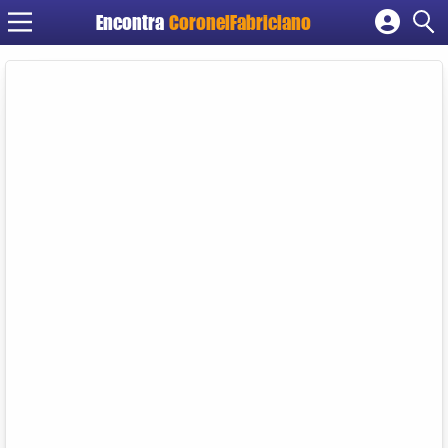
Encontra
CoronelFabriciano
Cadastrar empresa
Fazer login
Criar conta