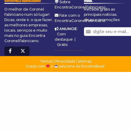
CORONELFABRICIANO
MAIL
Sobre
EncontraCoronelFabriciano
O melhor de Coronel
Receba grátis as
Fabriciano num só lugar!
principais notícias,
Fale com o
Dicas, onde ir, o que fazer,
dicas e promoções
EncontraCoronelFabriciano
as melhores empresas,
ANUNCIE
:
locais, serviços e muito
Com
mais no guia Encontra
destaque
|
CoronelFabriciano.
Grátis
Termos
|
Privacidade
|
Sitemap
Criado com
e
pelo time do EncontraBrasil