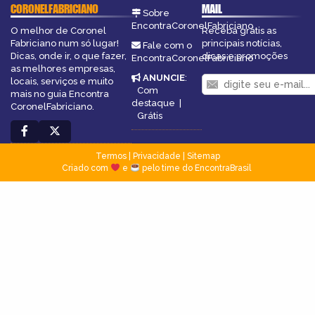
CORONELFABRICIANO
MAIL
Sobre
EncontraCoronelFabriciano
O melhor de Coronel
Receba grátis as
Fabriciano num só lugar!
principais notícias,
Fale com o
Dicas, onde ir, o que fazer,
dicas e promoções
EncontraCoronelFabriciano
as melhores empresas,
ANUNCIE
:
locais, serviços e muito
Com
mais no guia Encontra
destaque
|
CoronelFabriciano.
Grátis
Termos
|
Privacidade
|
Sitemap
Criado com
e
pelo time do EncontraBrasil