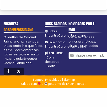
ENCONTRA
LINKS RÁPIDOS
NOVIDADES POR E-
CORONELFABRICIANO
MAIL
Sobre
EncontraCoronelFabriciano
O melhor de Coronel
Receba grátis as
Fabriciano num só lugar!
principais notícias,
Fale com o
Dicas, onde ir, o que fazer,
dicas e promoções
EncontraCoronelFabriciano
as melhores empresas,
ANUNCIE
:
locais, serviços e muito
Com
mais no guia Encontra
destaque
|
CoronelFabriciano.
Grátis
Termos
|
Privacidade
|
Sitemap
Criado com
e
pelo time do EncontraBrasil