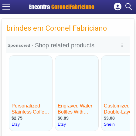
Encontra
CoronelFabriciano
Cadastrar empresa
Fazer login
brindes em Coronel Fabriciano
Criar conta