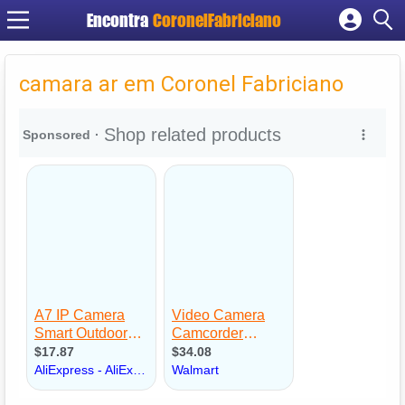
Encontra
CoronelFabriciano
Cadastrar empresa
Fazer login
camara ar em Coronel Fabriciano
Criar conta