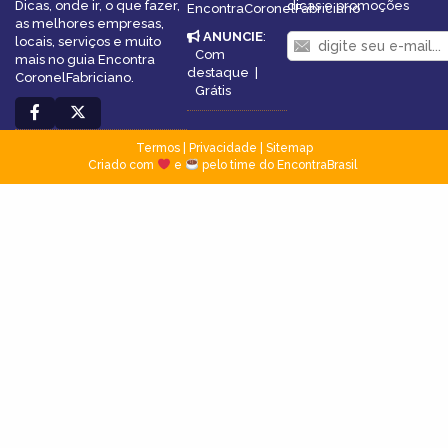
Dicas, onde ir, o que fazer,
dicas e promoções
EncontraCoronelFabriciano
as melhores empresas,
ANUNCIE
:
locais, serviços e muito
Com
mais no guia Encontra
destaque
|
CoronelFabriciano.
Grátis
Termos
|
Privacidade
|
Sitemap
Criado com
e
pelo time do EncontraBrasil