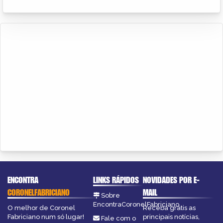
ENCONTRA
LINKS RÁPIDOS
NOVIDADES POR E-
CORONELFABRICIANO
MAIL
Sobre
EncontraCoronelFabriciano
O melhor de Coronel
Receba grátis as
Fabriciano num só lugar!
principais notícias,
Fale com o