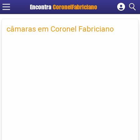
Encontra
CoronelFabriciano
Cadastrar empresa
Fazer login
câmaras em Coronel Fabriciano
Criar conta