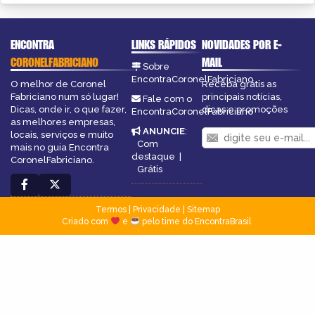
ENCONTRA
LINKS RÁPIDOS
NOVIDADES POR E-
CORONELFABRICIANO
MAIL
Sobre
EncontraCoronelFabriciano
O melhor de Coronel
Receba grátis as
Fabriciano num só lugar!
principais notícias,
Fale com o
Dicas, onde ir, o que fazer,
dicas e promoções
EncontraCoronelFabriciano
as melhores empresas,
ANUNCIE
:
locais, serviços e muito
Com
mais no guia Encontra
destaque
|
CoronelFabriciano.
Grátis
Termos
|
Privacidade
|
Sitemap
Criado com
e
pelo time do EncontraBrasil