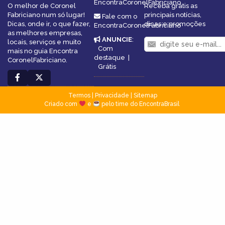
EncontraCoronelFabriciano
O melhor de Coronel
Receba grátis as
Fabriciano num só lugar!
principais notícias,
Fale com o
Dicas, onde ir, o que fazer,
dicas e promoções
EncontraCoronelFabriciano
as melhores empresas,
ANUNCIE
:
locais, serviços e muito
Com
mais no guia Encontra
destaque
|
CoronelFabriciano.
Grátis
Termos
|
Privacidade
|
Sitemap
Criado com
e
pelo time do EncontraBrasil