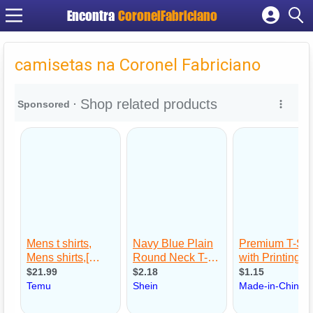
Encontra
CoronelFabriciano
Cadastrar empresa
Fazer login
camisetas na Coronel Fabriciano
Criar conta