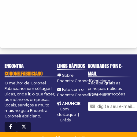
ENCONTRA
LINKS RÁPIDOS
NOVIDADES POR E-
CORONELFABRICIANO
MAIL
Sobre
EncontraCoronelFabriciano
O melhor de Coronel
Receba grátis as
Fabriciano num só lugar!
principais notícias,
Fale com o
Dicas, onde ir, o que fazer,
dicas e promoções
EncontraCoronelFabriciano
as melhores empresas,
ANUNCIE
:
locais, serviços e muito
Com
mais no guia Encontra
destaque
|
CoronelFabriciano.
Grátis