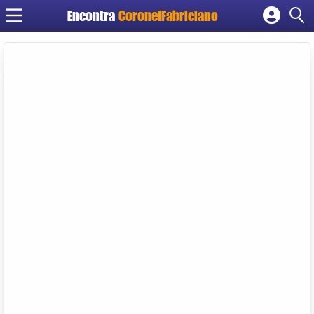
Encontra
CoronelFabriciano
Cadastrar empresa
Fazer login
Criar conta