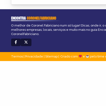
ENCONTRA
CORONELFABRICIANO
O melhor de Coronel Fabriciano num só lugar! Dicas, onde ir, o 
melhores empresas, locais, serviços e muito mais no guia Enco
CoronelFabriciano.
Termos
|
Privacidade
|
Sitemap
Criado com
e
pelo time 