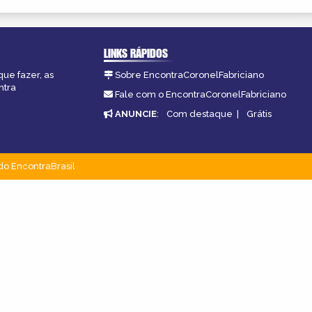
LINKS RÁPIDOS
que fazer, as
Sobre EncontraCoronelFabriciano
ntra
Fale com o EncontraCoronelFabriciano
ANUNCIE
:
Com destaque
|
Grátis
do EncontraBrasil