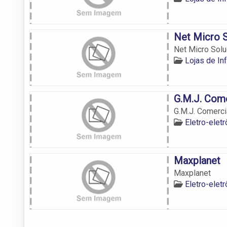
Net Micro 
Net Micro Sol
Lojas de In
G.M.J. Come
G.M.J. Comerci
Eletro-elet
Maxplanet
Maxplanet
Eletro-elet