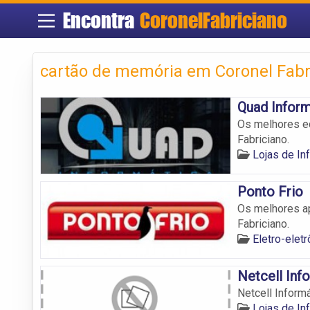
Encontra
CoronelFabriciano
cartão de memória em Coronel Fabr
Quad Inform
Os melhores eq
Fabriciano.
Lojas de In
Ponto Frio
Os melhores ap
Fabriciano.
Eletro-elet
Netcell Inf
Netcell Informá
Lojas de In