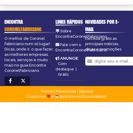
ENCONTRA
LINKS RÁPIDOS
NOVIDADES POR E-
CORONELFABRICIANO
MAIL
Sobre
EncontraCoronelFabriciano
O melhor de Coronel
Receba grátis as
Fabriciano num só lugar!
principais notícias,
Fale com o
Dicas, onde ir, o que fazer,
dicas e promoções
EncontraCoronelFabriciano
as melhores empresas,
ANUNCIE
:
locais, serviços e muito
Com
mais no guia Encontra
destaque
|
CoronelFabriciano.
Grátis
Termos
|
Privacidade
|
Sitemap
Criado com
e
pelo time do EncontraBrasil