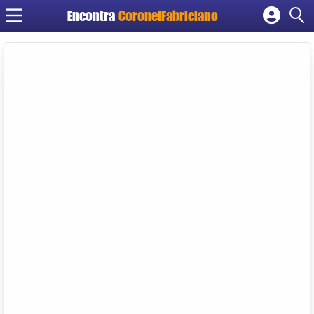
Encontra
CoronelFabriciano
Cadastrar empresa
Fazer login
Criar conta