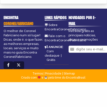
ENCONTRA
LINKS RÁPIDOS
NOVIDADES POR E-
CORONELFABRICIANO
MAIL
Sobre
EncontraCoronelFabriciano
O melhor de Coronel
Receba grátis as
Fabriciano num só lugar!
principais notícias,
Fale com o
Dicas, onde ir, o que fazer,
dicas e promoções
EncontraCoronelFabriciano
as melhores empresas,
ANUNCIE
:
locais, serviços e muito
Com
mais no guia Encontra
destaque
|
CoronelFabriciano.
Grátis
Termos
|
Privacidade
|
Sitemap
Criado com
e
pelo time do EncontraBrasil