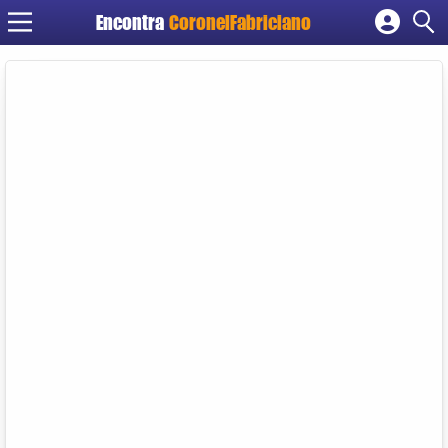
Encontra
CoronelFabriciano
Cadastrar empresa
Fazer login
Criar conta