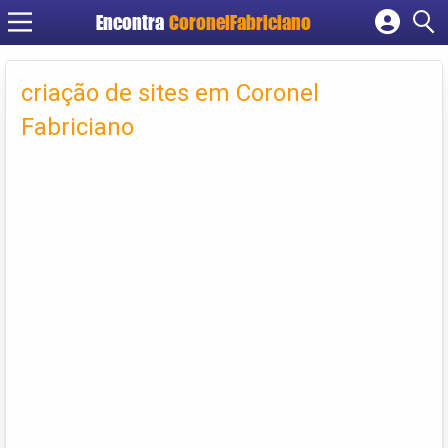
Encontra
CoronelFabriciano
Cadastrar empresa
Fazer login
criação de sites em Coronel
Criar conta
Fabriciano