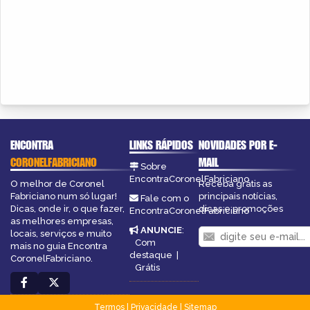
ENCONTRA
LINKS RÁPIDOS
NOVIDADES POR E-
CORONELFABRICIANO
MAIL
Sobre
EncontraCoronelFabriciano
O melhor de Coronel
Receba grátis as
Fabriciano num só lugar!
principais notícias,
Fale com o
Dicas, onde ir, o que fazer,
dicas e promoções
EncontraCoronelFabriciano
as melhores empresas,
ANUNCIE
:
locais, serviços e muito
Com
mais no guia Encontra
destaque
|
CoronelFabriciano.
Grátis
Termos
|
Privacidade
|
Sitemap