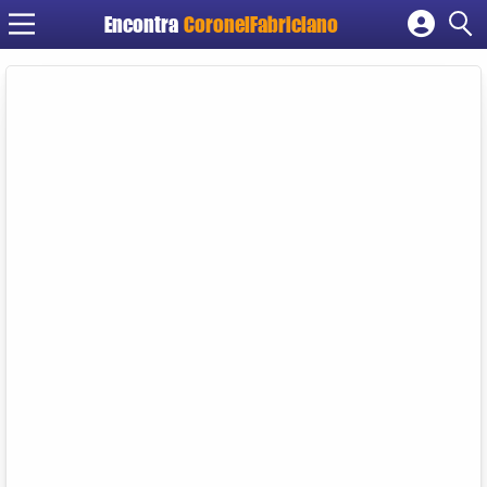
Encontra
CoronelFabriciano
Cadastrar empresa
Fazer login
Criar conta