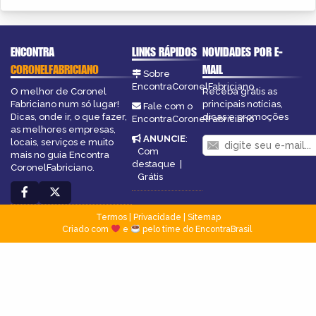
ENCONTRA
LINKS RÁPIDOS
NOVIDADES POR E-
CORONELFABRICIANO
MAIL
Sobre
EncontraCoronelFabriciano
O melhor de Coronel
Receba grátis as
Fabriciano num só lugar!
principais notícias,
Fale com o
Dicas, onde ir, o que fazer,
dicas e promoções
EncontraCoronelFabriciano
as melhores empresas,
ANUNCIE
:
locais, serviços e muito
Com
mais no guia Encontra
destaque
|
CoronelFabriciano.
Grátis
Termos
|
Privacidade
|
Sitemap
Criado com
e
pelo time do EncontraBrasil