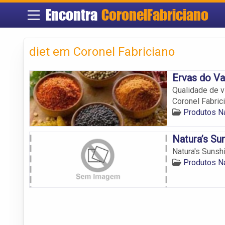
Encontra
CoronelFabriciano
diet em Coronel Fabriciano
Ervas do Va
Qualidade de v
Coronel Fabrici
Produtos Na
Natura’s Su
Natura's Sunsh
Produtos Na