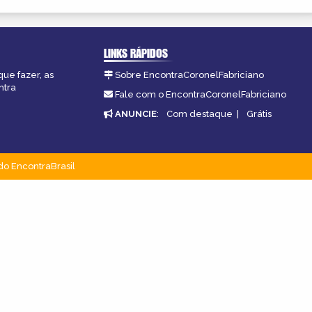
LINKS RÁPIDOS
que fazer, as
Sobre EncontraCoronelFabriciano
ntra
Fale com o EncontraCoronelFabriciano
ANUNCIE
:
Com destaque
|
Grátis
do EncontraBrasil