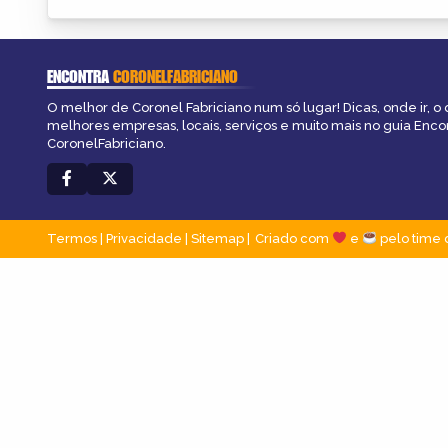
ENCONTRA
CORONELFABRICIANO
O melhor de Coronel Fabriciano num só lugar! Dicas, onde ir, o 
melhores empresas, locais, serviços e muito mais no guia Enco
CoronelFabriciano.
Termos
|
Privacidade
|
Sitemap
Criado com
e
pelo time 