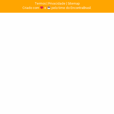
Termos
|
Privacidade
|
Sitemap
Criado com
e
pelo time do EncontraBrasil