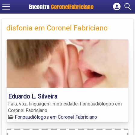
Encontra
CoronelFabriciano
Cadastrar empresa
Fazer login
disfonia em Coronel Fabriciano
Criar conta
Eduardo L. Silveira
Fala, voz, linguagem, motricidade. Fonoaudiólogos em
Coronel Fabriciano.
Fonoaudiólogos em Coronel Fabriciano