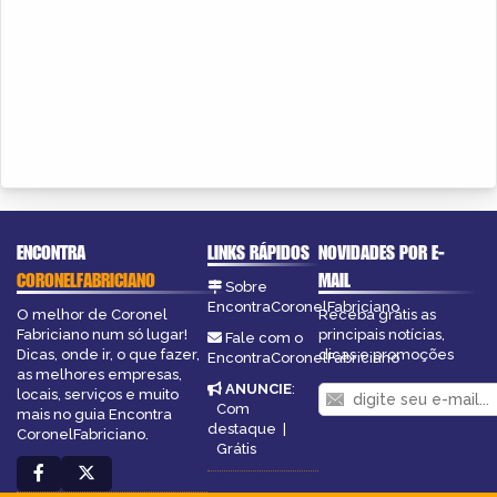
ENCONTRA
LINKS RÁPIDOS
NOVIDADES POR E-
CORONELFABRICIANO
MAIL
Sobre
EncontraCoronelFabriciano
O melhor de Coronel
Receba grátis as
Fabriciano num só lugar!
principais notícias,
Fale com o
Dicas, onde ir, o que fazer,
dicas e promoções
EncontraCoronelFabriciano
as melhores empresas,
ANUNCIE
:
locais, serviços e muito
Com
mais no guia Encontra
destaque
|
CoronelFabriciano.
Grátis