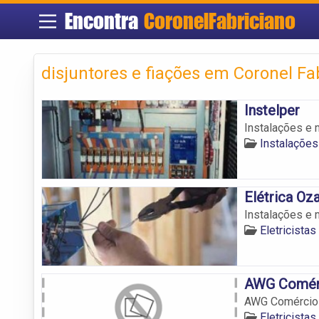
Encontra
CoronelFabriciano
disjuntores e fiações em Coronel Fa
Instelper
Instalações e 
Instalações
Elétrica Oz
Instalações e 
Eletricista
AWG Comérc
AWG Comércio 
Eletricista