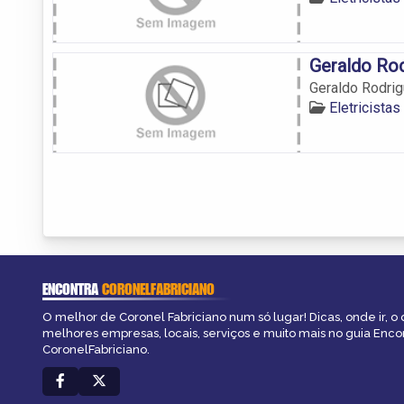
Geraldo Ro
Geraldo Rodri
Eletricista
ENCONTRA
CORONELFABRICIANO
O melhor de Coronel Fabriciano num só lugar! Dicas, onde ir, o 
melhores empresas, locais, serviços e muito mais no guia Enco
CoronelFabriciano.