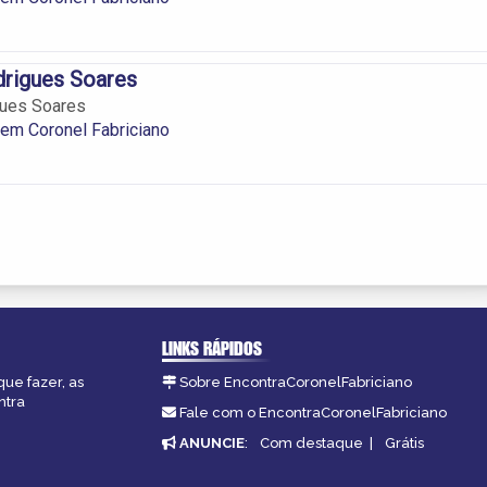
drigues Soares
gues Soares
s em Coronel Fabriciano
LINKS RÁPIDOS
que fazer, as
Sobre EncontraCoronelFabriciano
ntra
Fale com o EncontraCoronelFabriciano
ANUNCIE
:
Com destaque
|
Grátis