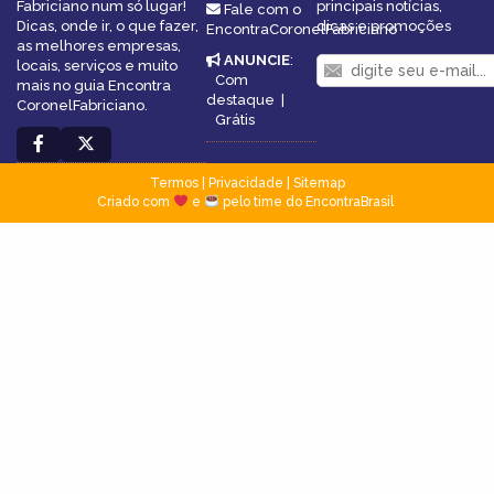
Fabriciano num só lugar!
principais notícias,
Fale com o
Dicas, onde ir, o que fazer,
dicas e promoções
EncontraCoronelFabriciano
as melhores empresas,
ANUNCIE
:
locais, serviços e muito
Com
mais no guia Encontra
destaque
|
CoronelFabriciano.
Grátis
Termos
|
Privacidade
|
Sitemap
Criado com
e
pelo time do EncontraBrasil