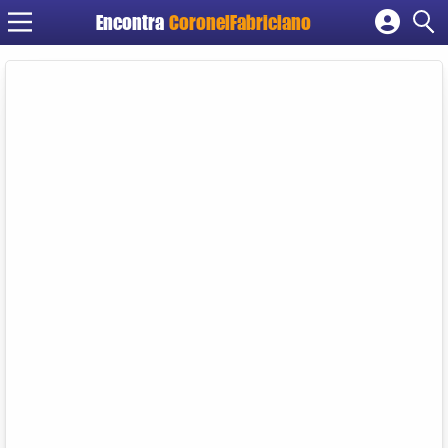
Encontra
CoronelFabriciano
Cadastrar empresa
Fazer login
Criar conta