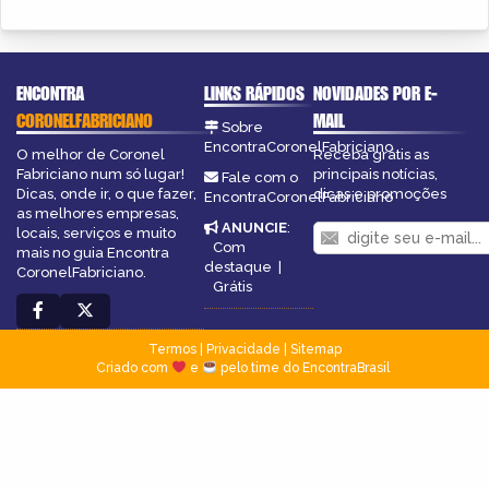
ENCONTRA
LINKS RÁPIDOS
NOVIDADES POR E-
CORONELFABRICIANO
MAIL
Sobre
EncontraCoronelFabriciano
O melhor de Coronel
Receba grátis as
Fabriciano num só lugar!
principais notícias,
Fale com o
Dicas, onde ir, o que fazer,
dicas e promoções
EncontraCoronelFabriciano
as melhores empresas,
ANUNCIE
:
locais, serviços e muito
Com
mais no guia Encontra
destaque
|
CoronelFabriciano.
Grátis
Termos
|
Privacidade
|
Sitemap
Criado com
e
pelo time do EncontraBrasil