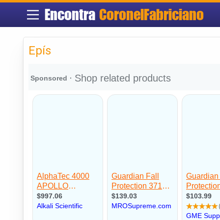
Encontra
CoronelFabriciano
Epís