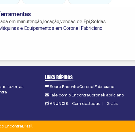
erramentas
zada em manutenção,locação,vendas de Epi,Soldas
Máquinas e Equipamentos em Coronel Fabriciano
LINKS RÁPIDOS
que fazer, as
Sobre EncontraCoronelFabriciano
ntra
Fale com o EncontraCoronelFabriciano
ANUNCIE
:
Com destaque
|
Grátis
do EncontraBrasil