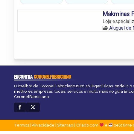
Makminas F
Loja especiali
Aluguel de 
ENCONTRA
CORONELFABRICIANO
O melhor de Coronel Fabriciano num só lugar! Dicas, onde ir, o 
melhores empresas, locais, serviços e muito mais no guia Enco
CoronelFabriciano.
Termos
|
Privacidade
|
Sitemap
Criado com
e
pelo time 