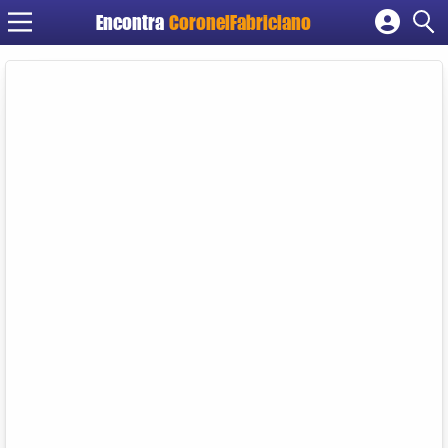
Encontra
CoronelFabriciano
Cadastrar empresa
Fazer login
Criar conta