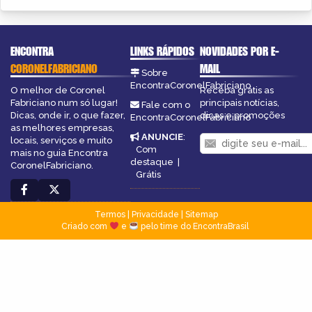
ENCONTRA
LINKS RÁPIDOS
NOVIDADES POR E-
CORONELFABRICIANO
MAIL
Sobre
EncontraCoronelFabriciano
O melhor de Coronel
Receba grátis as
Fabriciano num só lugar!
principais notícias,
Fale com o
Dicas, onde ir, o que fazer,
dicas e promoções
EncontraCoronelFabriciano
as melhores empresas,
ANUNCIE
:
locais, serviços e muito
Com
mais no guia Encontra
destaque
|
CoronelFabriciano.
Grátis
Termos
|
Privacidade
|
Sitemap
Criado com
e
pelo time do EncontraBrasil