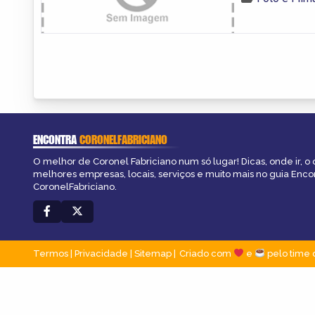
ENCONTRA
CORONELFABRICIANO
O melhor de Coronel Fabriciano num só lugar! Dicas, onde ir, o 
melhores empresas, locais, serviços e muito mais no guia Enco
CoronelFabriciano.
Termos
|
Privacidade
|
Sitemap
Criado com
e
pelo time 