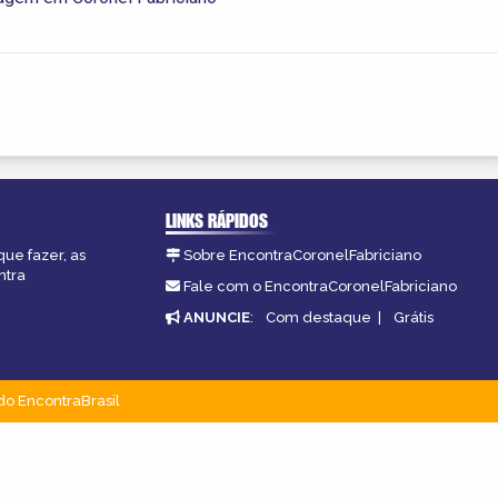
LINKS RÁPIDOS
que fazer, as
Sobre EncontraCoronelFabriciano
ntra
Fale com o EncontraCoronelFabriciano
ANUNCIE
:
Com destaque
|
Grátis
do EncontraBrasil