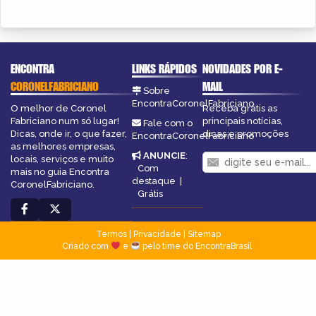
ENCONTRA
LINKS RÁPIDOS
NOVIDADES POR E-
CORONELFABRICIANO
MAIL
Sobre
EncontraCoronelFabriciano
O melhor de Coronel
Receba grátis as
Fabriciano num só lugar!
principais notícias,
Fale com o
Dicas, onde ir, o que fazer,
dicas e promoções
EncontraCoronelFabriciano
as melhores empresas,
ANUNCIE
:
locais, serviços e muito
Com
mais no guia Encontra
destaque
|
CoronelFabriciano.
Grátis
Termos
|
Privacidade
|
Sitemap
Criado com
e
pelo time do EncontraBrasil