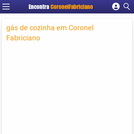
Encontra
CoronelFabriciano
Cadastrar empresa
Fazer login
gás de cozinha em Coronel
Criar conta
Fabriciano