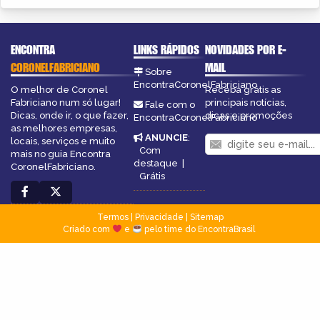
ENCONTRA
LINKS RÁPIDOS
NOVIDADES POR E-
CORONELFABRICIANO
MAIL
Sobre
EncontraCoronelFabriciano
O melhor de Coronel
Receba grátis as
Fabriciano num só lugar!
principais notícias,
Fale com o
Dicas, onde ir, o que fazer,
dicas e promoções
EncontraCoronelFabriciano
as melhores empresas,
ANUNCIE
:
locais, serviços e muito
Com
mais no guia Encontra
destaque
|
CoronelFabriciano.
Grátis
Termos
|
Privacidade
|
Sitemap
Criado com
e
pelo time do EncontraBrasil