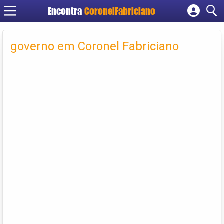
Encontra
CoronelFabriciano
Cadastrar empresa
Fazer login
governo em Coronel Fabriciano
Criar conta