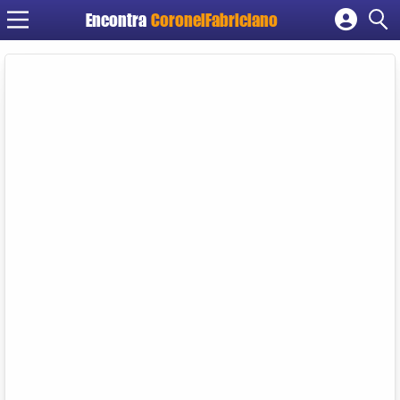
Encontra
CoronelFabriciano
Cadastrar empresa
Fazer login
Criar conta