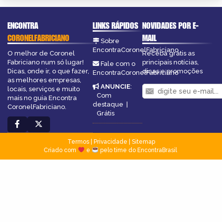
ENCONTRA
LINKS RÁPIDOS
NOVIDADES POR E-
CORONELFABRICIANO
MAIL
Sobre
EncontraCoronelFabriciano
O melhor de Coronel
Receba grátis as
Fabriciano num só lugar!
principais notícias,
Fale com o
Dicas, onde ir, o que fazer,
dicas e promoções
EncontraCoronelFabriciano
as melhores empresas,
ANUNCIE
:
locais, serviços e muito
Com
mais no guia Encontra
destaque
|
CoronelFabriciano.
Grátis
Termos
|
Privacidade
|
Sitemap
Criado com
e
pelo time do EncontraBrasil