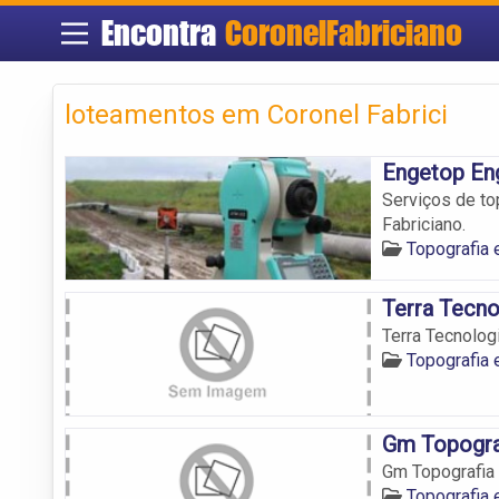
Encontra
CoronelFabriciano
loteamentos em Coronel Fabrici
Engetop Eng
Serviços de to
Fabriciano.
Topografia 
Terra Tecn
Terra Tecnolo
Topografia 
Gm Topogra
Gm Topografia
Topografia 