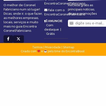
EncontraCoronelFabriciano
O melhor de Coronel
Receba grátis as
Fabriciano num só lugar!
principais notícias,
Fale com o
Dicas, onde ir, o que fazer,
dicas e promoções
EncontraCoronelFabriciano
as melhores empresas,
ANUNCIE
:
locais, serviços e muito
Com
mais no guia Encontra
destaque
|
CoronelFabriciano.
Grátis
Termos
|
Privacidade
|
Sitemap
Criado com
e
pelo time do EncontraBrasil