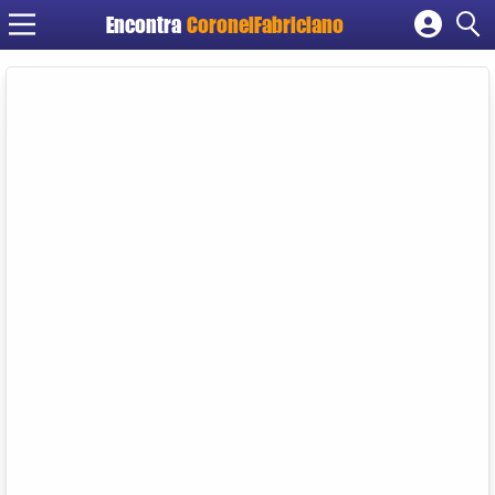
Encontra
CoronelFabriciano
Cadastrar empresa
Fazer login
Criar conta