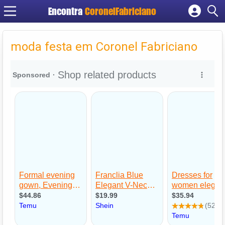
Encontra
CoronelFabriciano
Cadastrar empresa
Fazer login
moda festa em Coronel Fabriciano
Criar conta