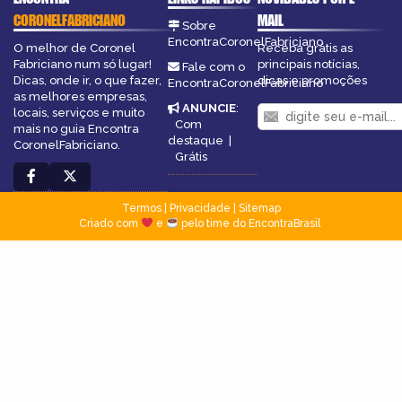
CORONELFABRICIANO
MAIL
Sobre
EncontraCoronelFabriciano
O melhor de Coronel
Receba grátis as
Fabriciano num só lugar!
principais notícias,
Fale com o
Dicas, onde ir, o que fazer,
dicas e promoções
EncontraCoronelFabriciano
as melhores empresas,
ANUNCIE
:
locais, serviços e muito
Com
mais no guia Encontra
destaque
|
CoronelFabriciano.
Grátis
Termos
|
Privacidade
|
Sitemap
Criado com
e
pelo time do EncontraBrasil