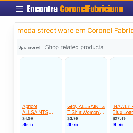
Encontra
CoronelFabriciano
moda street ware em Coronel Fabri