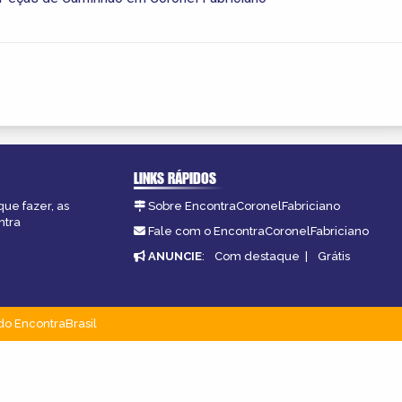
LINKS RÁPIDOS
que fazer, as
Sobre EncontraCoronelFabriciano
ntra
Fale com o EncontraCoronelFabriciano
ANUNCIE
:
Com destaque
|
Grátis
do EncontraBrasil