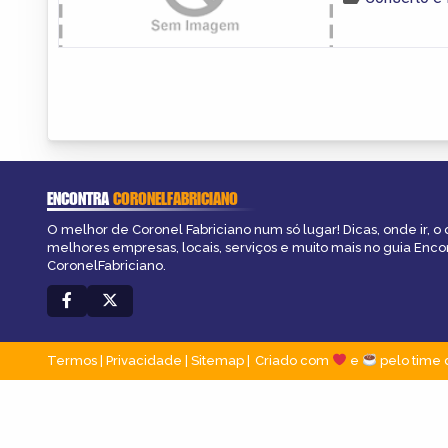
ENCONTRA
CORONELFABRICIANO
O melhor de Coronel Fabriciano num só lugar! Dicas, onde ir, o 
melhores empresas, locais, serviços e muito mais no guia Enco
CoronelFabriciano.
Termos
|
Privacidade
|
Sitemap
Criado com
e
pelo time 