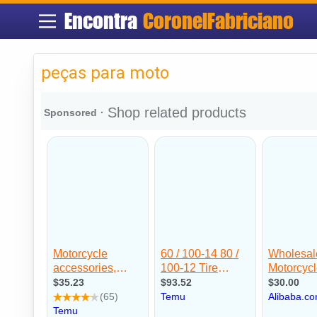
Encontra
CoronelFabriciano
peças para moto