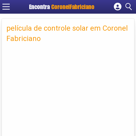
Encontra
CoronelFabriciano
Cadastrar empresa
Fazer login
película de controle solar em Coronel
Criar conta
Fabriciano