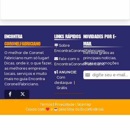
ENCONTRA
LINKS RÁPIDOS
NOVIDADES POR E-
CORONELFABRICIANO
MAIL
Sobre
EncontraCoronelFabriciano
O melhor de Coronel
Receba grátis as
Fabriciano num só lugar!
principais notícias,
Fale com o
Dicas, onde ir, o que fazer,
dicas e promoções
EncontraCoronelFabriciano
as melhores empresas,
ANUNCIE
:
locais, serviços e muito
Com
mais no guia Encontra
destaque
|
CoronelFabriciano.
Grátis
Termos
|
Privacidade
|
Sitemap
Criado com
e
pelo time do EncontraBrasil