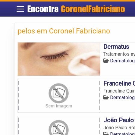
Encontra
CoronelFabriciano
pelos em Coronel Fabriciano
Dermatus
Tratamentos av
Dermatologi
Franceline 
Franceline Qu
Dermatologi
João Paulo
João Paulo Ro
Dermatologi