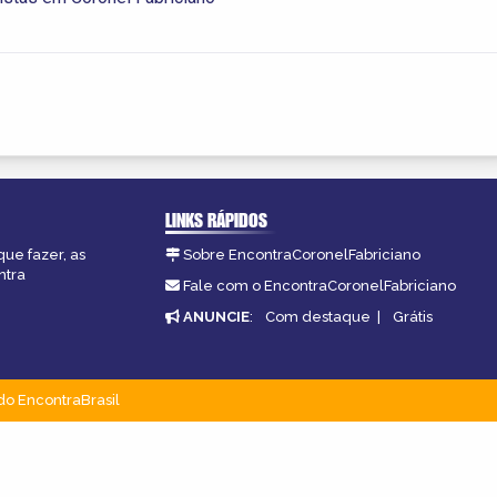
LINKS RÁPIDOS
que fazer, as
Sobre EncontraCoronelFabriciano
ntra
Fale com o EncontraCoronelFabriciano
ANUNCIE
:
Com destaque
|
Grátis
do EncontraBrasil