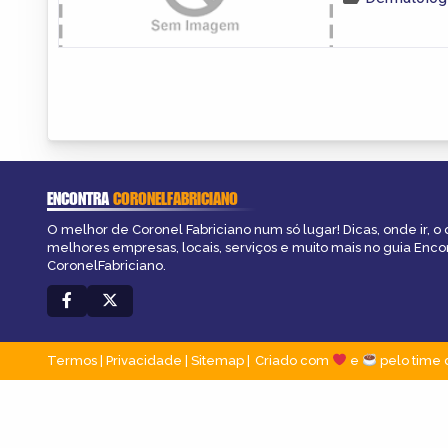
ENCONTRA
CORONELFABRICIANO
O melhor de Coronel Fabriciano num só lugar! Dicas, onde ir, o 
melhores empresas, locais, serviços e muito mais no guia Enco
CoronelFabriciano.
Termos
|
Privacidade
|
Sitemap
Criado com
e
pelo time 