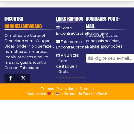
ENCONTRA
LINKS RÁPIDOS
NOVIDADES POR E-
CORONELFABRICIANO
MAIL
Sobre
EncontraCoronelFabriciano
O melhor de Coronel
Receba grátis as
Fabriciano num só lugar!
principais notícias,
Fale com o
Dicas, onde ir, o que fazer,
dicas e promoções
EncontraCoronelFabriciano
as melhores empresas,
ANUNCIE
:
locais, serviços e muito
Com
mais no guia Encontra
destaque
|
CoronelFabriciano.
Grátis
Termos
|
Privacidade
|
Sitemap
Criado com
e
pelo time do EncontraBrasil