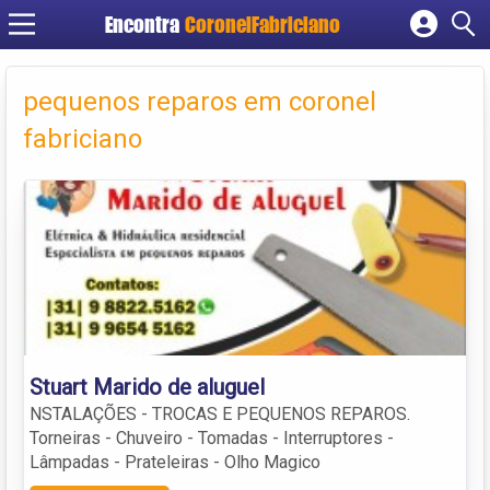
Encontra
CoronelFabriciano
Cadastrar empresa
Fazer login
pequenos reparos em coronel
Criar conta
fabriciano
Stuart Marido de aluguel
NSTALAÇÕES - TROCAS E PEQUENOS REPAROS.
Torneiras - Chuveiro - Tomadas - Interruptores -
Lâmpadas - Prateleiras - Olho Magico