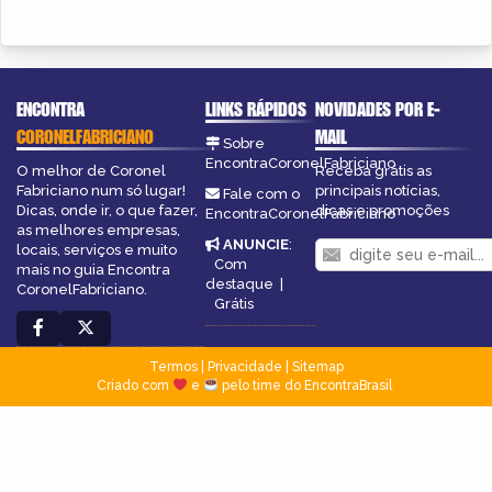
ENCONTRA
LINKS RÁPIDOS
NOVIDADES POR E-
CORONELFABRICIANO
MAIL
Sobre
EncontraCoronelFabriciano
O melhor de Coronel
Receba grátis as
Fabriciano num só lugar!
principais notícias,
Fale com o
Dicas, onde ir, o que fazer,
dicas e promoções
EncontraCoronelFabriciano
as melhores empresas,
ANUNCIE
:
locais, serviços e muito
Com
mais no guia Encontra
destaque
|
CoronelFabriciano.
Grátis
Termos
|
Privacidade
|
Sitemap
Criado com
e
pelo time do EncontraBrasil