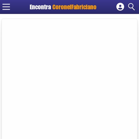
Encontra
CoronelFabriciano
Cadastrar empresa
Fazer login
Criar conta