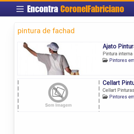
Encontra
CoronelFabriciano
pintura de fachad
Ajato Pintu
Pintura interna
Pintores em
Cellart Pint
Cellart Pintura
Pintores em