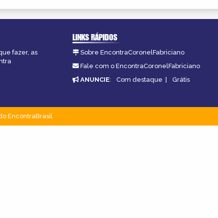
LINKS RÁPIDOS
que fazer, as
Sobre EncontraCoronelFabriciano
ntra
Fale com o EncontraCoronelFabriciano
ANUNCIE
:
Com destaque
|
Grátis
do EncontraBrasil