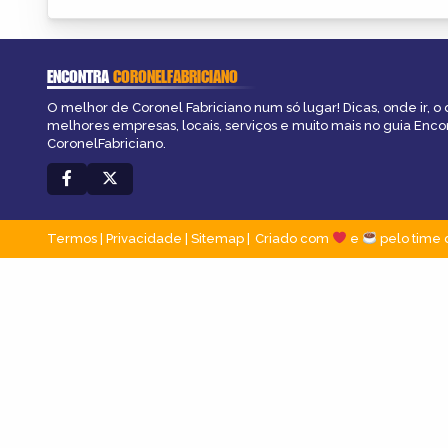
ENCONTRA
CORONELFABRICIANO
O melhor de Coronel Fabriciano num só lugar! Dicas, onde ir, o 
melhores empresas, locais, serviços e muito mais no guia Enco
CoronelFabriciano.
Termos
|
Privacidade
|
Sitemap
Criado com
e
pelo time 