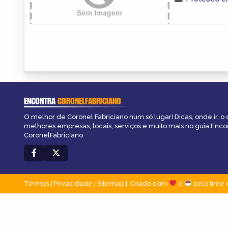
ENCONTRA
CORONELFABRICIANO
O melhor de Coronel Fabriciano num só lugar! Dicas, onde ir, o 
melhores empresas, locais, serviços e muito mais no guia Enco
CoronelFabriciano.
Termos
|
Privacidade
|
Sitemap
Criado com
e
pelo time 