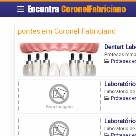
Encontra
CoronelFabriciano
pontes em Coronel Fabriciano
Dentart Lab
Próteses remov
Próteses em
Laboratório
Laboratório de
Próteses em
Laboratóri
Laboratório d
Próteses em