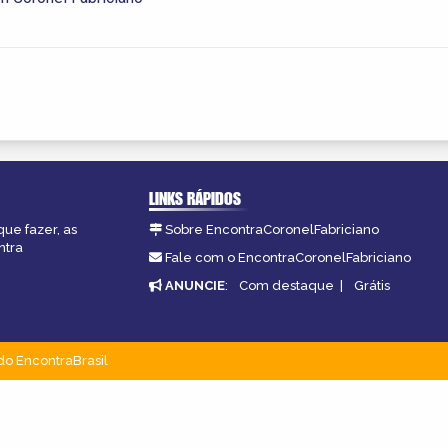
LINKS RÁPIDOS
que fazer, as
Sobre EncontraCoronelFabriciano
ntra
Fale com o EncontraCoronelFabriciano
ANUNCIE
:
Com destaque
|
Grátis
do EncontraBrasil