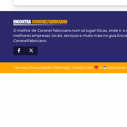
ENCONTRA
CORONELFABRICIANO
O melhor de Coronel Fabriciano num só lugar! Dicas, onde ir, o 
melhores empresas, locais, serviços e muito mais no guia Enco
CoronelFabriciano.
Termos
|
Privacidade
|
Sitemap
Criado com
e
pelo time 