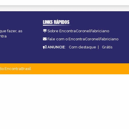
LINKS RÁPIDOS
que fazer, as
Sobre EncontraCoronelFabriciano
ntra
Fale com o EncontraCoronelFabriciano
ANUNCIE
:
Com destaque
|
Grátis
do EncontraBrasil