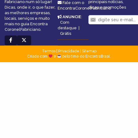
Fabriciano num só lugar!
principais notícias,
Fale com o
Dicas, onde ir, o que fazer,
dicas e promoções
EncontraCoronelFabriciano
as melhores empresas,
ANUNCIE
:
locais, serviços e muito
Com
mais no guia Encontra
destaque
|
CoronelFabriciano.
Grátis
Termos
|
Privacidade
|
Sitemap
Criado com
e
pelo time do EncontraBrasil