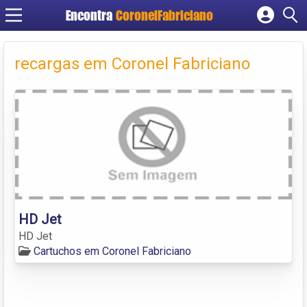
Encontra
CoronelFabriciano
Cadastrar empresa
Fazer login
recargas em Coronel Fabriciano
Criar conta
HD Jet
HD Jet
Cartuchos em Coronel Fabriciano