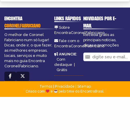
ENCONTRA
LINKS RÁPIDOS
NOVIDADES POR E-
CORONELFABRICIANO
MAIL
Sobre
EncontraCoronelFabriciano
O melhor de Coronel
Receba grátis as
Fabriciano num só lugar!
principais notícias,
Fale com o
Dicas, onde ir, o que fazer,
dicas e promoções
EncontraCoronelFabriciano
as melhores empresas,
ANUNCIE
:
locais, serviços e muito
Com
mais no guia Encontra
destaque
|
CoronelFabriciano.
Grátis
Termos
|
Privacidade
|
Sitemap
Criado com
e
pelo time do EncontraBrasil