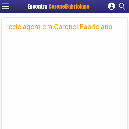
Encontra
CoronelFabriciano
Cadastrar empresa
Fazer login
reciclagem em Coronel Fabriciano
Criar conta