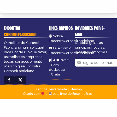
ENCONTRA
LINKS RÁPIDOS
NOVIDADES POR E-
CORONELFABRICIANO
MAIL
Sobre
EncontraCoronelFabriciano
O melhor de Coronel
Receba grátis as
Fabriciano num só lugar!
principais notícias,
Fale com o
Dicas, onde ir, o que fazer,
dicas e promoções
EncontraCoronelFabriciano
as melhores empresas,
ANUNCIE
:
locais, serviços e muito
Com
mais no guia Encontra
destaque
|
CoronelFabriciano.
Grátis
Termos
|
Privacidade
|
Sitemap
Criado com
e
pelo time do EncontraBrasil