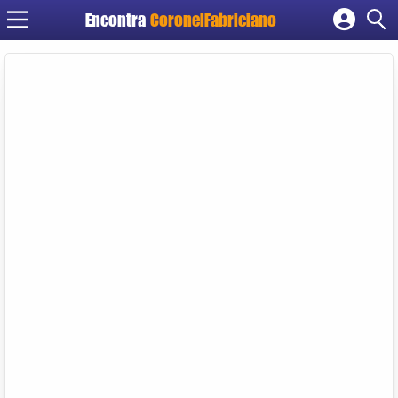
Encontra
CoronelFabriciano
Cadastrar empresa
Fazer login
Criar conta