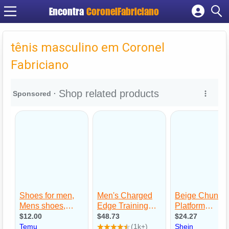
Encontra
CoronelFabriciano
Cadastrar empresa
Fazer login
tênis masculino em Coronel
Criar conta
Fabriciano