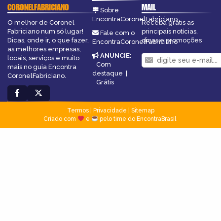
CORONELFABRICIANO
MAIL
Sobre
EncontraCoronelFabriciano
O melhor de Coronel
Receba grátis as
Fabriciano num só lugar!
principais notícias,
Fale com o
Dicas, onde ir, o que fazer,
dicas e promoções
EncontraCoronelFabriciano
as melhores empresas,
ANUNCIE
:
locais, serviços e muito
Com
mais no guia Encontra
destaque
|
CoronelFabriciano.
Grátis
Termos
|
Privacidade
|
Sitemap
Criado com
e
pelo time do EncontraBrasil