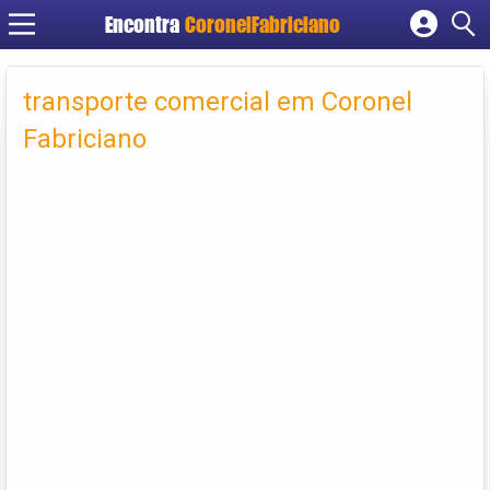
Encontra
CoronelFabriciano
Cadastrar empresa
Fazer login
transporte comercial em Coronel
Criar conta
Fabriciano