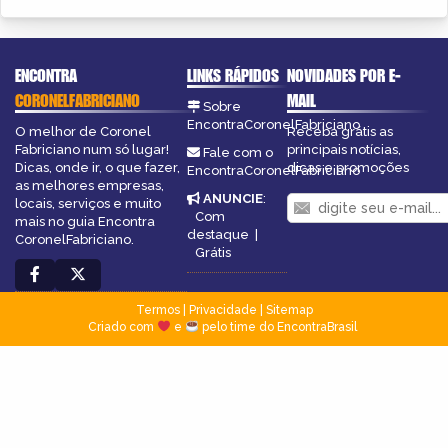
ENCONTRA
LINKS RÁPIDOS
NOVIDADES POR E-
CORONELFABRICIANO
MAIL
Sobre
EncontraCoronelFabriciano
O melhor de Coronel
Receba grátis as
Fabriciano num só lugar!
principais notícias,
Fale com o
Dicas, onde ir, o que fazer,
dicas e promoções
EncontraCoronelFabriciano
as melhores empresas,
ANUNCIE
:
locais, serviços e muito
Com
mais no guia Encontra
destaque
|
CoronelFabriciano.
Grátis
Termos
|
Privacidade
|
Sitemap
Criado com
e
pelo time do EncontraBrasil