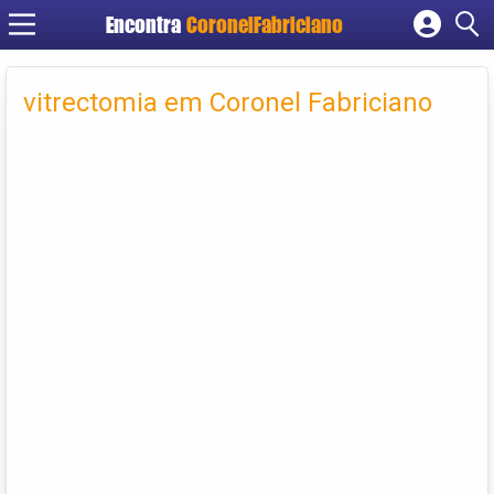
Encontra
CoronelFabriciano
Cadastrar empresa
Fazer login
vitrectomia em Coronel Fabriciano
Criar conta