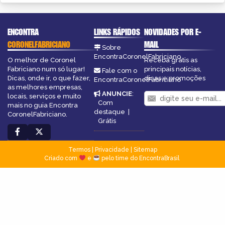
ENCONTRA
LINKS RÁPIDOS
NOVIDADES POR E-
CORONELFABRICIANO
MAIL
Sobre
EncontraCoronelFabriciano
O melhor de Coronel
Receba grátis as
Fabriciano num só lugar!
principais notícias,
Fale com o
Dicas, onde ir, o que fazer,
dicas e promoções
EncontraCoronelFabriciano
as melhores empresas,
ANUNCIE
:
locais, serviços e muito
Com
mais no guia Encontra
destaque
|
CoronelFabriciano.
Grátis
Termos
|
Privacidade
|
Sitemap
Criado com
e
pelo time do EncontraBrasil