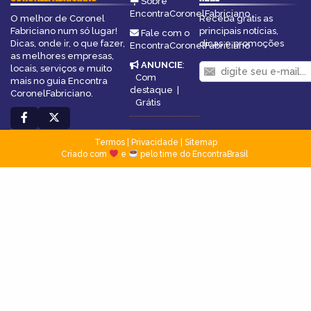
Sobre
EncontraCoronelFabriciano
O melhor de Coronel
Receba grátis as
Fabriciano num só lugar!
principais notícias,
Fale com o
Dicas, onde ir, o que fazer,
dicas e promoções
EncontraCoronelFabriciano
as melhores empresas,
ANUNCIE
:
locais, serviços e muito
Com
mais no guia Encontra
destaque
|
CoronelFabriciano.
Grátis
Termos
|
Privacidade
|
Sitemap
Criado com
e
pelo time do EncontraBrasil