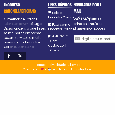
ENCONTRA
LINKS RÁPIDOS
NOVIDADES POR E-
CORONELFABRICIANO
MAIL
Sobre
EncontraCoronelFabriciano
O melhor de Coronel
Receba grátis as
Fabriciano num só lugar!
principais notícias,
Fale com o
Dicas, onde ir, o que fazer,
dicas e promoções
EncontraCoronelFabriciano
as melhores empresas,
ANUNCIE
:
locais, serviços e muito
Com
mais no guia Encontra
destaque
|
CoronelFabriciano.
Grátis
Termos
|
Privacidade
|
Sitemap
Criado com
e
pelo time do EncontraBrasil